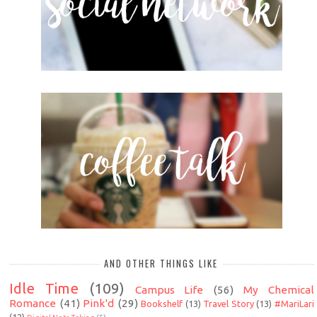
AND OTHER THINGS LIKE
Idle Time
(109)
Campus Life
(56)
My Chemical
Romance
(41)
Pink'd
(29)
Bookshelf
(13)
Travel Story
(13)
#MariLari
(12)