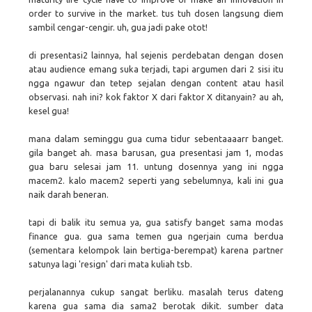
order to survive in the market. tus tuh dosen langsung diem
sambil cengar-cengir. uh, gua jadi pake otot!
di presentasi2 lainnya, hal sejenis perdebatan dengan dosen
atau audience emang suka terjadi, tapi argumen dari 2 sisi itu
ngga ngawur dan tetep sejalan dengan content atau hasil
observasi. nah ini? kok faktor X dari faktor X ditanyain? au ah,
kesel gua!
mana dalam seminggu gua cuma tidur sebentaaaarr banget.
gila banget ah. masa barusan, gua presentasi jam 1, modas
gua baru selesai jam 11. untung dosennya yang ini ngga
macem2. kalo macem2 seperti yang sebelumnya, kali ini gua
naik darah beneran.
tapi di balik itu semua ya, gua satisfy banget sama modas
finance gua. gua sama temen gua ngerjain cuma berdua
(sementara kelompok lain bertiga-berempat) karena partner
satunya lagi 'resign' dari mata kuliah tsb.
perjalanannya cukup sangat berliku. masalah terus dateng
karena gua sama dia sama2 berotak dikit. sumber data