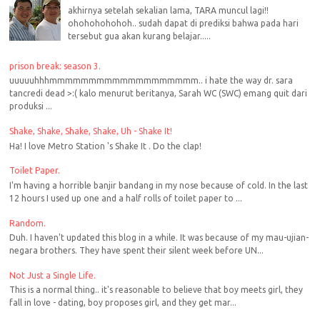
akhirnya setelah sekalian lama, TARA muncul lagi!!
ohohohohohoh.. sudah dapat di prediksi bahwa pada hari
tersebut gua akan kurang belajar.....
prison break: season 3.
uuuuuhhhmmmmmmmmmmmmmmmmmmm.. i hate the way dr. sara
tancredi dead >:( kalo menurut beritanya, Sarah WC (SWC) emang quit dari
produksi ...
Shake, Shake, Shake, Shake, Uh - Shake It!
Ha! I love Metro Station 's Shake It . Do the clap!
Toilet Paper.
I'm having a horrible banjir bandang in my nose because of cold. In the last
12 hours I used up one and a half rolls of toilet paper to ...
Random.
Duh. I haven't updated this blog in a while. It was because of my mau-ujian-
negara brothers. They have spent their silent week before UN...
Not Just a Single Life.
This is a normal thing.. it's reasonable to believe that boy meets girl, they
fall in love - dating, boy proposes girl, and they get mar...