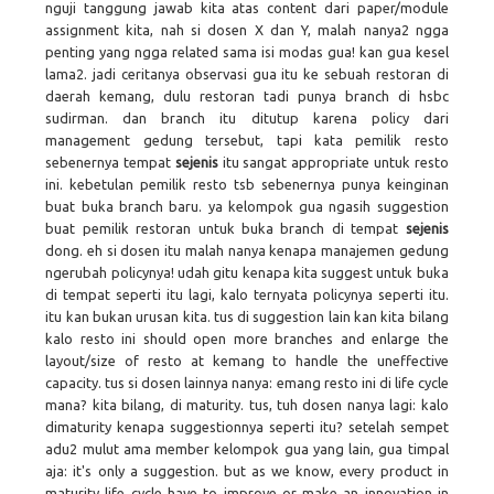
nguji tanggung jawab kita atas content dari paper/module
assignment kita, nah si dosen X dan Y, malah nanya2 ngga
penting yang ngga related sama isi modas gua! kan gua kesel
lama2. jadi ceritanya observasi gua itu ke sebuah restoran di
daerah kemang, dulu restoran tadi punya branch di hsbc
sudirman. dan branch itu ditutup karena policy dari
management gedung tersebut, tapi kata pemilik resto
sebenernya tempat
sejenis
itu sangat appropriate untuk resto
ini. kebetulan pemilik resto tsb sebenernya punya keinginan
buat buka branch baru. ya kelompok gua ngasih suggestion
buat pemilik restoran untuk buka branch di tempat
sejenis
dong. eh si dosen itu malah nanya kenapa manajemen gedung
ngerubah policynya! udah gitu kenapa kita suggest untuk buka
di tempat seperti itu lagi, kalo ternyata policynya seperti itu.
itu kan bukan urusan kita. tus di suggestion lain kan kita bilang
kalo resto ini should open more branches and enlarge the
layout/size of resto at kemang to handle the uneffective
capacity. tus si dosen lainnya nanya: emang resto ini di life cycle
mana? kita bilang, di maturity. tus, tuh dosen nanya lagi: kalo
dimaturity kenapa suggestionnya seperti itu? setelah sempet
adu2 mulut ama member kelompok gua yang lain, gua timpal
aja: it's only a suggestion. but as we know, every product in
maturity life cycle have to improve or make an innovation in