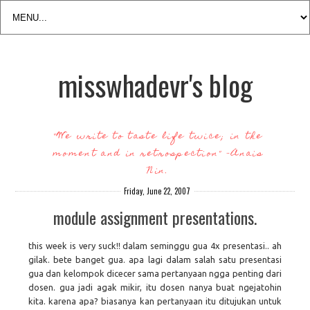
misswhadevr's blog
"We write to taste life twice; in the
moment and in retrospection" -Anais
Nin.
Friday, June 22, 2007
module assignment presentations.
this week is very suck!! dalam seminggu gua 4x presentasi.. ah
gilak. bete banget gua. apa lagi dalam salah satu presentasi
gua dan kelompok dicecer sama pertanyaan ngga penting dari
dosen. gua jadi agak mikir, itu dosen nanya buat ngejatohin
kita. karena apa? biasanya kan pertanyaan itu ditujukan untuk