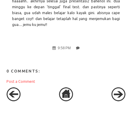
haaaahh.. akhirnya selesai juga presentasi2 bahenol ini. dua
minggu ke depan 'tinggal' final test. dan pastinya seperti
biasa, gua udah males belajar kalo kayak gini. abisnya cape
banget coy!! dan belajar tetaplah hal yang menjemukan bagi
gua.... jemu ku jemu!!
9:58 PM
0 COMMENTS:
Post a Comment