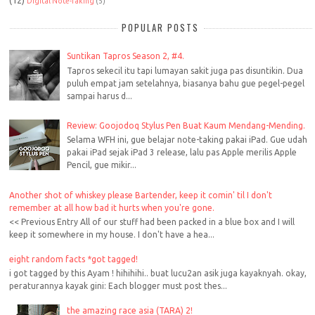
Digital Note-Taking
(5)
POPULAR POSTS
Suntikan Tapros Season 2, #4.
Tapros sekecil itu tapi lumayan sakit juga pas disuntikin. Dua
puluh empat jam setelahnya, biasanya bahu gue pegel-pegel
sampai harus d...
Review: Goojodoq Stylus Pen Buat Kaum Mendang-Mending.
Selama WFH ini, gue belajar note-taking pakai iPad. Gue udah
pakai iPad sejak iPad 3 release, lalu pas Apple merilis Apple
Pencil, gue mikir...
Another shot of whiskey please Bartender, keep it comin' til I don't
remember at all how bad it hurts when you're gone.
<< Previous Entry All of our stuff had been packed in a blue box and I will
keep it somewhere in my house. I don't have a hea...
eight random facts *got tagged!
i got tagged by this Ayam ! hihihihi.. buat lucu2an asik juga kayaknyah. okay,
peraturannya kayak gini: Each blogger must post thes...
the amazing race asia (TARA) 2!