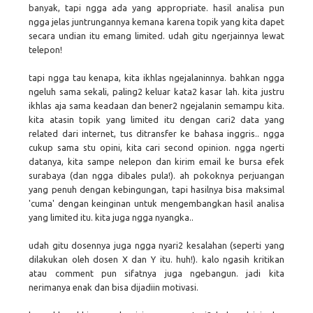
banyak, tapi ngga ada yang appropriate. hasil analisa pun
ngga jelas juntrungannya kemana karena topik yang kita dapet
secara undian itu emang limited. udah gitu ngerjainnya lewat
telepon!
tapi ngga tau kenapa, kita ikhlas ngejalaninnya. bahkan ngga
ngeluh sama sekali, paling2 keluar kata2 kasar lah. kita justru
ikhlas aja sama keadaan dan bener2 ngejalanin semampu kita.
kita atasin topik yang limited itu dengan cari2 data yang
related dari internet, tus ditransfer ke bahasa inggris.. ngga
cukup sama stu opini, kita cari second opinion. ngga ngerti
datanya, kita sampe nelepon dan kirim email ke bursa efek
surabaya (dan ngga dibales pula!). ah pokoknya perjuangan
yang penuh dengan kebingungan, tapi hasilnya bisa maksimal
'cuma' dengan keinginan untuk mengembangkan hasil analisa
yang limited itu. kita juga ngga nyangka..
udah gitu dosennya juga ngga nyari2 kesalahan (seperti yang
dilakukan oleh dosen X dan Y itu. huh!). kalo ngasih kritikan
atau comment pun sifatnya juga ngebangun. jadi kita
nerimanya enak dan bisa dijadiin motivasi.