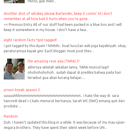
Pencil, gue mikir...
Another shot of whiskey please Bartender, keep it comin' til I don't
remember at all how bad it hurts when you're gone.
<< Previous Entry All of our stuff had been packed in a blue box and I will
keep it somewhere in my house. I don't have a hea...
eight random facts *got tagged!
i got tagged by this Ayam ! hihihihi.. buat lucu2an asik juga kayaknyah. okay,
peraturannya kayak gini: Each blogger must post thes...
the amazing race asia (TARA) 2!
akhirnya setelah sekalian lama, TARA muncul lagi!!
ohohohohohoh.. sudah dapat di prediksi bahwa pada hari
tersebut gua akan kurang belajar.....
prison break: season 3.
uuuuuhhhmmmmmmmmmmmmmmmmmmm.. i hate the way dr. sara
tancredi dead >:( kalo menurut beritanya, Sarah WC (SWC) emang quit dari
produksi ...
Random.
Duh. I haven't updated this blog in a while. It was because of my mau-ujian-
negara brothers. They have spent their silent week before UN...