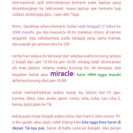
internasional, jadi internetannya kemarin pake laptop yang
disambungkan ke telkomnet. mana laptop aye kemarin lagi
rada2x dudul juga gitu.. cape deh *lagi..
hmm.. tepatnya selasa kemarin, bulan
sept tanggal 12 tahun ke
2006 masehi
, gw dan kawan2x di KU melepas stress di taman
anggrek. eya, sebelumnya, pada tanggal yang sama mamak
dan papah gw anniversary ke-20!!
cerita hari selasa itu berawal dari adanya waktu kosong antara
2 kuliah dari jam 13.00 ke jam 16.00. emang udah direncanain
sih mau jalan2x selama waktu kosong itu. eh ternyata ada
miracle
kejadian hebat alias
!!
tutor HRM ngga masuk!
akhirnya kosong dari jam 10.00!
untuk memanfaatkan waktu luang itu, kita2x ber-13 (gw,
karima, dhea, icha, andin, ajenk, risma, mila, icche, tari, icha 2,
henny, pipi) jalan ke TA.
kekacauan mulai terjadi waktu turun dari metro mini nomor 91.
si ibu guide, alias pipit, udah bilang kalo
kita ngga bisa turun di
depan TA-nya pas
, harus di halte sono'an banget. dan pesan