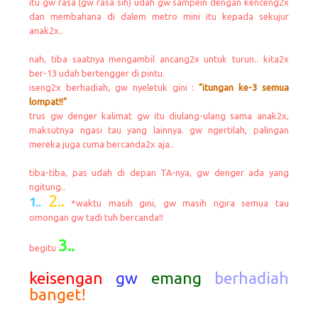
itu gw rasa (gw rasa sih) udah gw sampein dengan kenceng2x
dan membahana di dalem metro mini itu kepada sekujur
anak2x..
nah, tiba saatnya mengambil ancang2x untuk turun.. kita2x
ber-13 udah bertengger di pintu.
iseng2x berhadiah, gw nyeletuk gini :
"itungan ke-3 semua
lompat!!"
trus gw denger kalimat gw itu diulang-ulang sama anak2x,
maksutnya ngasi tau yang lainnya. gw ngertilah, palingan
mereka juga cuma bercanda2x aja..
tiba-tiba, pas udah di depan TA-nya, gw denger ada yang
ngitung..
2..
1..
*waktu masih gini, gw masih ngira semua tau
omongan gw tadi tuh bercanda!!
3..
begitu
keisengan
gw
emang
berhadiah
banget!