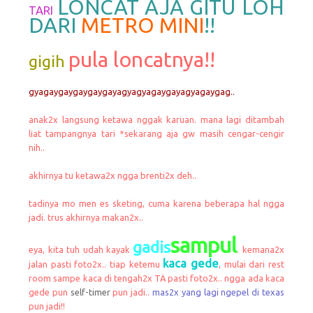
LONCAT AJA GITU LOH
TARI
DARI
METRO MINI
!!
pula loncatnya!!
gigih
gyagaygaygaygaygayagyagyagaygayagyagaygag..
anak2x langsung ketawa nggak karuan. mana lagi ditambah
liat tampangnya tari *sekarang aja gw masih cengar-cengir
nih..
akhirnya tu ketawa2x ngga brenti2x deh..
tadinya mo men es sketing, cuma karena beberapa hal ngga
jadi. trus akhirnya makan2x..
sampul
gadis
eya, kita tuh udah kayak
. kemana2x
kaca gede
jalan pasti foto2x.. tiap ketemu
, mulai dari rest
room sampe kaca di tengah2x TA pasti foto2x.. ngga ada kaca
gede pun
self-timer
pun jadi..
mas2x yang lagi ngepel di texas
pun jadi!!