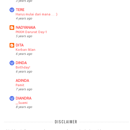
3 years ago
TERE
Harus mulai dari mana … :)
4 years ago
NADYANAIA
PKKM Darurat Day-1
5 years ago
DITA
Korban Iklan
6 years ago
DINDA
Birthday!
6 years ago
ADINDA
Pamit
7 years ago
DIANDRA
,,,Suami
8 years ago
DISCLAIMER