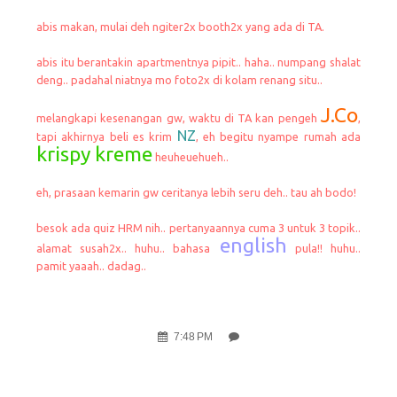
abis makan, mulai deh ngiter2x booth2x yang ada di TA.
abis itu berantakin apartmentnya pipit.. haha.. numpang shalat
deng.. padahal niatnya mo foto2x di kolam renang situ..
J.Co
melangkapi kesenangan gw, waktu di TA kan pengeh
,
NZ
tapi akhirnya beli es krim
, eh begitu nyampe rumah ada
krispy kreme
heuheuehueh..
eh, prasaan kemarin gw ceritanya lebih seru deh.. tau ah bodo!
besok ada quiz HRM nih.. pertanyaannya cuma 3 untuk 3 topik..
english
alamat susah2x.. huhu.. bahasa
pula!! huhu..
pamit yaaah.. dadag..
7:48 PM