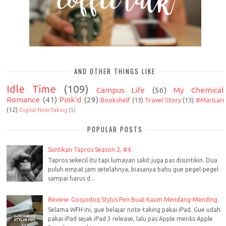
AND OTHER THINGS LIKE
Idle Time
(109)
Campus Life
(56)
My Chemical
Romance
(41)
Pink'd
(29)
Bookshelf
(13)
Travel Story
(13)
#MariLari
(12)
Digital Note-Taking
(5)
POPULAR POSTS
Suntikan Tapros Season 2, #4.
Tapros sekecil itu tapi lumayan sakit juga pas disuntikin. Dua
puluh empat jam setelahnya, biasanya bahu gue pegel-pegel
sampai harus d...
Review: Goojodoq Stylus Pen Buat Kaum Mendang-Mending.
Selama WFH ini, gue belajar note-taking pakai iPad. Gue udah
pakai iPad sejak iPad 3 release, lalu pas Apple merilis Apple