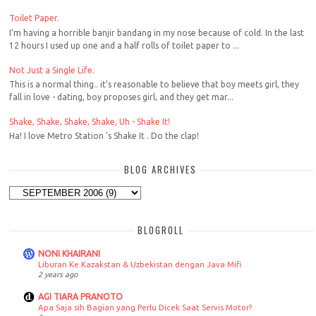
Toilet Paper.
I'm having a horrible banjir bandang in my nose because of cold. In the last
12 hours I used up one and a half rolls of toilet paper to ...
Not Just a Single Life.
This is a normal thing.. it's reasonable to believe that boy meets girl, they
fall in love - dating, boy proposes girl, and they get mar...
Shake, Shake, Shake, Shake, Uh - Shake It!
Ha! I love Metro Station 's Shake It . Do the clap!
BLOG ARCHIVES
BLOGROLL
NONI KHAIRANI
Liburan Ke Kazakstan & Uzbekistan dengan Java Mifi
2 years ago
AGI TIARA PRANOTO
Apa Saja sih Bagian yang Perlu Dicek Saat Servis Motor?