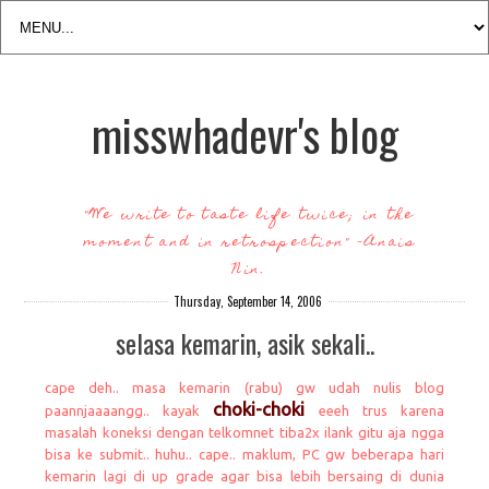
misswhadevr's blog
"We write to taste life twice; in the
moment and in retrospection" -Anais
Nin.
Thursday, September 14, 2006
selasa kemarin, asik sekali..
cape deh.. masa kemarin (rabu) gw udah nulis blog
choki-choki
paannjaaaangg.. kayak
eeeh trus karena
masalah koneksi dengan telkomnet tiba2x ilank gitu aja ngga
bisa ke submit.. huhu.. cape.. maklum, PC gw beberapa hari
kemarin lagi di up grade agar bisa lebih bersaing di dunia