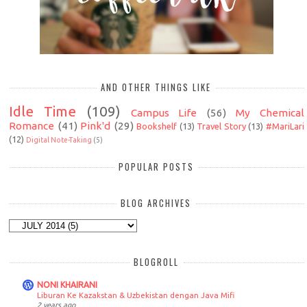
AND OTHER THINGS LIKE
Idle Time
(109)
Campus Life
(56)
My Chemical
Romance
(41)
Pink'd
(29)
Bookshelf
(13)
Travel Story
(13)
#MariLari
(12)
Digital Note-Taking
(5)
POPULAR POSTS
BLOG ARCHIVES
BLOGROLL
NONI KHAIRANI
Liburan Ke Kazakstan & Uzbekistan dengan Java Mifi
2 years ago