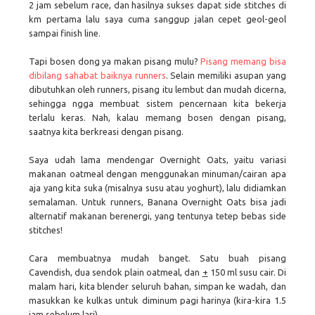
2 jam sebelum race, dan hasilnya sukses dapat side stitches di
km pertama lalu saya cuma sanggup jalan cepet geol-geol
sampai finish line.
Tapi bosen dong ya makan pisang mulu?
Pisang memang bisa
dibilang sahabat baiknya runners
. Selain memiliki asupan yang
dibutuhkan oleh runners, pisang itu lembut dan mudah dicerna,
sehingga ngga membuat sistem pencernaan kita bekerja
terlalu keras. Nah, kalau memang bosen dengan pisang,
saatnya kita berkreasi dengan pisang.
Saya udah lama mendengar Overnight Oats, yaitu variasi
makanan oatmeal dengan menggunakan minuman/cairan apa
aja yang kita suka (misalnya susu atau yoghurt), lalu didiamkan
semalaman. Untuk runners, Banana Overnight Oats bisa jadi
alternatif makanan berenergi, yang tentunya tetep bebas side
stitches!
Cara membuatnya mudah banget. Satu buah pisang
Cavendish, dua sendok plain oatmeal, dan
+
150 ml susu cair. Di
malam hari, kita blender seluruh bahan, simpan ke wadah, dan
masukkan ke kulkas untuk diminum pagi harinya (kira-kira 1.5
jam sebelum lari).