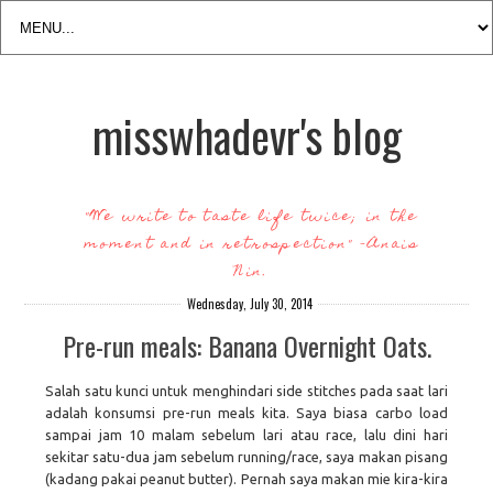
misswhadevr's blog
"We write to taste life twice; in the
moment and in retrospection" -Anais
Nin.
Wednesday, July 30, 2014
Pre-run meals: Banana Overnight Oats.
Salah satu kunci untuk menghindari side stitches pada saat lari
adalah konsumsi pre-run meals kita. Saya biasa carbo load
sampai jam 10 malam sebelum lari atau race, lalu dini hari
sekitar satu-dua jam sebelum running/race, saya makan pisang
(kadang pakai peanut butter). Pernah saya makan mie kira-kira