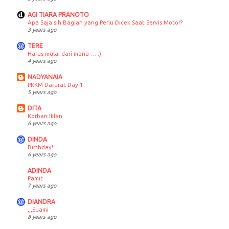
AGI TIARA PRANOTO
Apa Saja sih Bagian yang Perlu Dicek Saat Servis Motor?
3 years ago
TERE
Harus mulai dari mana … :)
4 years ago
NADYANAIA
PKKM Darurat Day-1
5 years ago
DITA
Korban Iklan
6 years ago
DINDA
Birthday!
6 years ago
ADINDA
Pamit
7 years ago
DIANDRA
,,,Suami
8 years ago