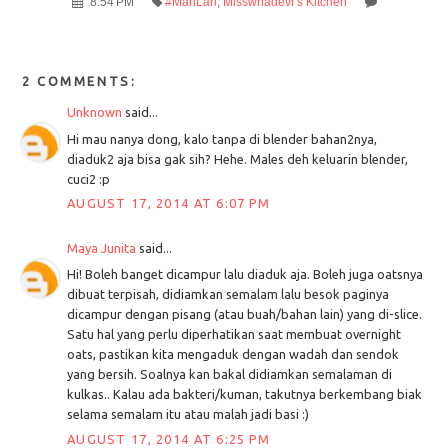
8:54 PM
#MariLari
,
Misswhadevr's Kitchen
2 COMMENTS:
Unknown
said...
Hi mau nanya dong, kalo tanpa di blender bahan2nya,
diaduk2 aja bisa gak sih? Hehe. Males deh keluarin blender,
cuci2 :p
AUGUST 17, 2014 AT 6:07 PM
Maya Junita
said...
Hi! Boleh banget dicampur lalu diaduk aja. Boleh juga oatsnya
dibuat terpisah, didiamkan semalam lalu besok paginya
dicampur dengan pisang (atau buah/bahan lain) yang di-slice.
Satu hal yang perlu diperhatikan saat membuat overnight
oats, pastikan kita mengaduk dengan wadah dan sendok
yang bersih. Soalnya kan bakal didiamkan semalaman di
kulkas.. Kalau ada bakteri/kuman, takutnya berkembang biak
selama semalam itu atau malah jadi basi :)
AUGUST 17, 2014 AT 6:25 PM