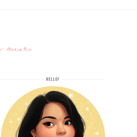
n" -Anais Nin.
HELLO!