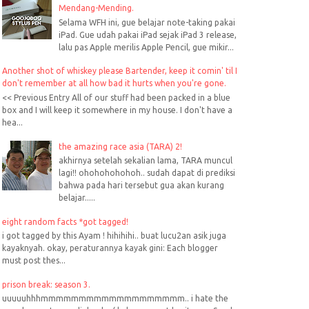
Mendang-Mending.
Selama WFH ini, gue belajar note-taking pakai
iPad. Gue udah pakai iPad sejak iPad 3 release,
lalu pas Apple merilis Apple Pencil, gue mikir...
Another shot of whiskey please Bartender, keep it comin' til I
don't remember at all how bad it hurts when you're gone.
<< Previous Entry All of our stuff had been packed in a blue
box and I will keep it somewhere in my house. I don't have a
hea...
the amazing race asia (TARA) 2!
akhirnya setelah sekalian lama, TARA muncul
lagi!! ohohohohohoh.. sudah dapat di prediksi
bahwa pada hari tersebut gua akan kurang
belajar.....
eight random facts *got tagged!
i got tagged by this Ayam ! hihihihi.. buat lucu2an asik juga
kayaknyah. okay, peraturannya kayak gini: Each blogger
must post thes...
prison break: season 3.
uuuuuhhhmmmmmmmmmmmmmmmmmmm.. i hate the