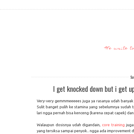
"We write t
Sa
I get knocked down but i get u
Very-very gemmmeeeees juga ya rasanya udah banyak tr
Sulit banget pulih ke stamina yang sebelumnya sudah 
lari ngga pernah bisa kenceng (karena cepat capek) da
Walaupun dosisnya udah digandain,
core training
juga
yang tersiksa sampai penyok.. ngga ada improvement di 