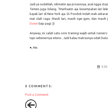
Jadi ya sudahlah, nikmatin aja prosesnya, asal ngga stop
Temen juga bilang, "Manfaatin aja kesempatan lari lele
kayak lari di New York aja. Di Pondok Indah mah sekar
niat olah raga. Masih lari, masih nge-gym, dan masih
Down
tiap pagi :))
Anyway, ini salah satu core training wajib untuk runners:
tapi sebenernya intens.. Jadi kalau matrasnya udah butu
♥, Me.
5:33
0 COMMENTS:
Post a Comment