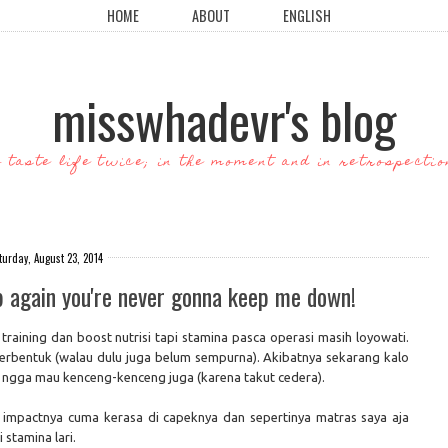
HOME
ABOUT
ENGLISH
misswhadevr's blog
o taste life twice; in the moment and in retrospectio
turday, August 23, 2014
p again you're never gonna keep me down!
aining dan boost nutrisi tapi stamina pasca operasi masih loyowati.
terbentuk (walau dulu juga belum sempurna). Akibatnya sekarang kalo
n ngga mau kenceng-kenceng juga (karena takut cedera).
 impactnya cuma kerasa di capeknya dan sepertinya matras saya aja
stamina lari.