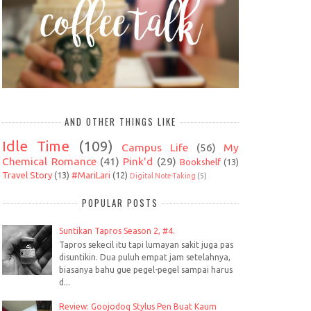
AND OTHER THINGS LIKE
Idle Time
(109)
Campus Life
(56)
My
Chemical Romance
(41)
Pink'd
(29)
Bookshelf
(13)
Travel Story
(13)
#MariLari
(12)
Digital Note-Taking
(5)
POPULAR POSTS
Suntikan Tapros Season 2, #4.
Tapros sekecil itu tapi lumayan sakit juga pas
disuntikin. Dua puluh empat jam setelahnya,
biasanya bahu gue pegel-pegel sampai harus
d...
Review: Goojodoq Stylus Pen Buat Kaum