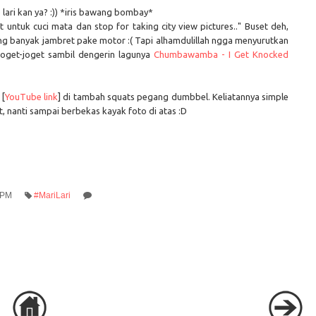
 lari kan ya? :)) *iris bawang bombay*
t untuk cuci mata dan stop for taking city view pictures.." Buset deh,
ang banyak jambret pake motor :( Tapi alhamdulillah ngga menyurutkan
 joget-joget sambil dengerin lagunya
Chumbawamba - I Get Knocked
 [
YouTube link
] di tambah squats pegang dumbbel. Keliatannya simple
t, nanti sampai berbekas kayak foto di atas :D
 PM
#MariLari