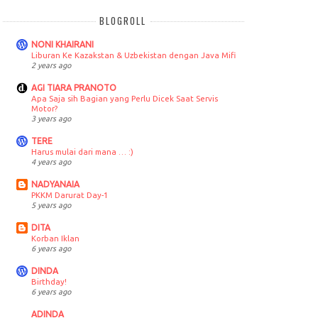
BLOGROLL
NONI KHAIRANI
Liburan Ke Kazakstan & Uzbekistan dengan Java Mifi
2 years ago
AGI TIARA PRANOTO
Apa Saja sih Bagian yang Perlu Dicek Saat Servis
Motor?
3 years ago
TERE
Harus mulai dari mana … :)
4 years ago
NADYANAIA
PKKM Darurat Day-1
5 years ago
DITA
Korban Iklan
6 years ago
DINDA
Birthday!
6 years ago
ADINDA