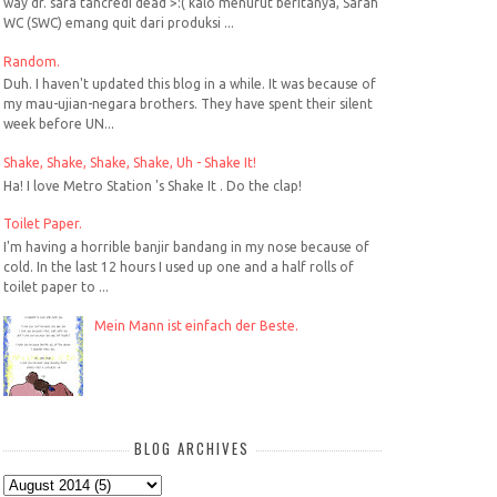
way dr. sara tancredi dead >:( kalo menurut beritanya, Sarah
WC (SWC) emang quit dari produksi ...
Random.
Duh. I haven't updated this blog in a while. It was because of
my mau-ujian-negara brothers. They have spent their silent
week before UN...
Shake, Shake, Shake, Shake, Uh - Shake It!
Ha! I love Metro Station 's Shake It . Do the clap!
Toilet Paper.
I'm having a horrible banjir bandang in my nose because of
cold. In the last 12 hours I used up one and a half rolls of
toilet paper to ...
Mein Mann ist einfach der Beste.
BLOG ARCHIVES