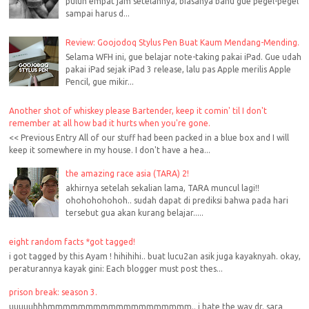
puluh empat jam setelahnya, biasanya bahu gue pegel-pegel
sampai harus d...
Review: Goojodoq Stylus Pen Buat Kaum Mendang-Mending.
Selama WFH ini, gue belajar note-taking pakai iPad. Gue udah
pakai iPad sejak iPad 3 release, lalu pas Apple merilis Apple
Pencil, gue mikir...
Another shot of whiskey please Bartender, keep it comin' til I don't
remember at all how bad it hurts when you're gone.
<< Previous Entry All of our stuff had been packed in a blue box and I will
keep it somewhere in my house. I don't have a hea...
the amazing race asia (TARA) 2!
akhirnya setelah sekalian lama, TARA muncul lagi!!
ohohohohohoh.. sudah dapat di prediksi bahwa pada hari
tersebut gua akan kurang belajar.....
eight random facts *got tagged!
i got tagged by this Ayam ! hihihihi.. buat lucu2an asik juga kayaknyah. okay,
peraturannya kayak gini: Each blogger must post thes...
prison break: season 3.
uuuuuhhhmmmmmmmmmmmmmmmmmmm.. i hate the way dr. sara