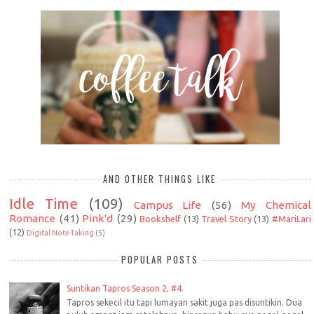
AND OTHER THINGS LIKE
Idle Time
(109)
Campus Life
(56)
My Chemical
Romance
(41)
Pink'd
(29)
Bookshelf
(13)
Travel Story
(13)
#MariLari
(12)
Digital Note-Taking
(5)
POPULAR POSTS
Suntikan Tapros Season 2, #4.
Tapros sekecil itu tapi lumayan sakit juga pas disuntikin. Dua