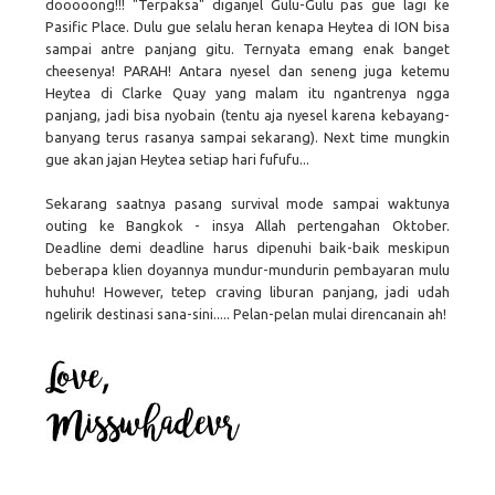
dooooong!!! "Terpaksa" diganjel Gulu-Gulu pas gue lagi ke
Pasific Place. Dulu gue selalu heran kenapa Heytea di ION bisa
sampai antre panjang gitu. Ternyata emang enak banget
cheesenya! PARAH! Antara nyesel dan seneng juga ketemu
Heytea di Clarke Quay yang malam itu ngantrenya ngga
panjang, jadi bisa nyobain (tentu aja nyesel karena kebayang-
banyang terus rasanya sampai sekarang). Next time mungkin
gue akan jajan Heytea setiap hari fufufu...
Sekarang saatnya pasang survival mode sampai waktunya
outing ke Bangkok - insya Allah pertengahan Oktober.
Deadline demi deadline harus dipenuhi baik-baik meskipun
beberapa klien doyannya mundur-mundurin pembayaran mulu
huhuhu! However, tetep craving liburan panjang, jadi udah
ngelirik destinasi sana-sini..... Pelan-pelan mulai direncanain ah!