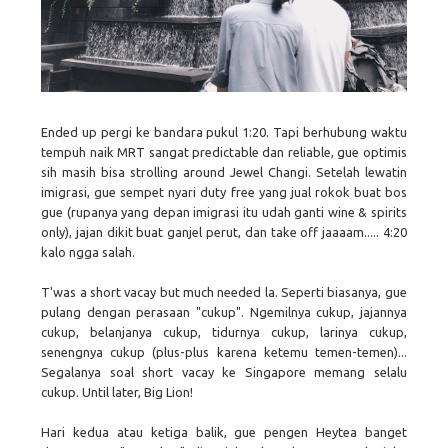
Ended up pergi ke bandara pukul 1:20. Tapi berhubung waktu
tempuh naik MRT sangat predictable dan reliable, gue optimis
sih masih bisa strolling around Jewel Changi. Setelah lewatin
imigrasi, gue sempet nyari duty free yang jual rokok buat bos
gue (rupanya yang depan imigrasi itu udah ganti wine & spirits
only), jajan dikit buat ganjel perut, dan take off jaaaam..... 4:20
kalo ngga salah.
T'was a short vacay but much needed la. Seperti biasanya, gue
pulang dengan perasaan "cukup". Ngemilnya cukup, jajannya
cukup, belanjanya cukup, tidurnya cukup, larinya cukup,
senengnya cukup (plus-plus karena ketemu temen-temen)...
Segalanya soal short vacay ke Singapore memang selalu
cukup. Until later, Big Lion!
Hari kedua atau ketiga balik, gue pengen Heytea banget