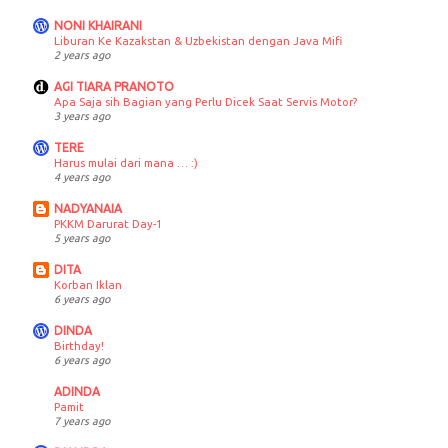
NONI KHAIRANI
Liburan Ke Kazakstan & Uzbekistan dengan Java Mifi
2 years ago
AGI TIARA PRANOTO
Apa Saja sih Bagian yang Perlu Dicek Saat Servis Motor?
3 years ago
TERE
Harus mulai dari mana … :)
4 years ago
NADYANAIA
PKKM Darurat Day-1
5 years ago
DITA
Korban Iklan
6 years ago
DINDA
Birthday!
6 years ago
ADINDA
Pamit
7 years ago