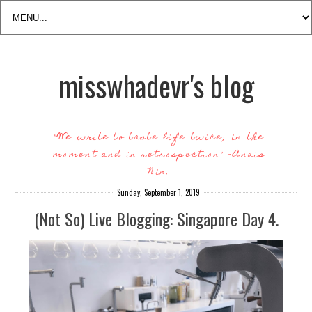
misswhadevr's blog
"We write to taste life twice; in the
moment and in retrospection" -Anais
Nin.
Sunday, September 1, 2019
(Not So) Live Blogging: Singapore Day 4.