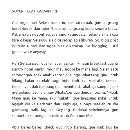
SUPER-TELAT KAAAAN!!!! :D
Gue inget hari Selasa kemarin, sampai rumah, gue langsung
beres-beres dan tidur. Besoknya langsung kerja seperti biasa.
Pakai extra ngebut supaya yang ketinggalan selama 2 hari cuti
bisa dikejar. Selaluuu aja gitu setiap abis liburan. So, blog post
ini telat 6 hari dan ngga bisa dikatakan live blogging - still
gonna write anyway!
Hari Selasa pagi, gue lumayan santai nikmatin breakfast gue di
pantry hotel sambil mikir mau ngopi ke mana lagi. Salah satu
rombongan anak-anak kantor gue, nge-WhatsApp gue untuk
bilang kalau setelah pagi buta tadi ke Mustafa, temen-
temennya udah tumbang dan memilih istirahat aja sampai jam-
nya pulang. Jadi dia nge-WhatsApp gue dengan bilang, "Mbak
Maya mau ke mana, aku ngikut." Gue langsung mikir untuk
ngajak dia ke Baristart dan Bugis aja, supaya setelah itu dia
gampang balik lagi ke Geylang. Padahal sebelumnya gue
sempet mikir pengen breakfast di Common Man.
Abis beres-beres, check out, nitip barang, gue naik bus ke