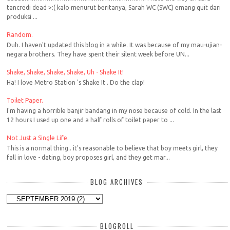
tancredi dead >:( kalo menurut beritanya, Sarah WC (SWC) emang quit dari
produksi ...
Random.
Duh. I haven't updated this blog in a while. It was because of my mau-ujian-
negara brothers. They have spent their silent week before UN...
Shake, Shake, Shake, Shake, Uh - Shake It!
Ha! I love Metro Station 's Shake It . Do the clap!
Toilet Paper.
I'm having a horrible banjir bandang in my nose because of cold. In the last
12 hours I used up one and a half rolls of toilet paper to ...
Not Just a Single Life.
This is a normal thing.. it's reasonable to believe that boy meets girl, they
fall in love - dating, boy proposes girl, and they get mar...
BLOG ARCHIVES
BLOGROLL