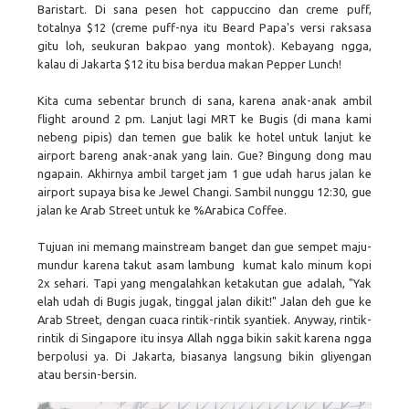
Baristart. Di sana pesen hot cappuccino dan creme puff,
totalnya $12 (creme puff-nya itu Beard Papa's versi raksasa
gitu loh, seukuran bakpao yang montok). Kebayang ngga,
kalau di Jakarta $12 itu bisa berdua makan Pepper Lunch!
Kita cuma sebentar brunch di sana, karena anak-anak ambil
flight around 2 pm. Lanjut lagi MRT ke Bugis (di mana kami
nebeng pipis) dan temen gue balik ke hotel untuk lanjut ke
airport bareng anak-anak yang lain. Gue? Bingung dong mau
ngapain. Akhirnya ambil target jam 1 gue udah harus jalan ke
airport supaya bisa ke Jewel Changi. Sambil nunggu 12:30, gue
jalan ke Arab Street untuk ke %Arabica Coffee.
Tujuan ini memang mainstream banget dan gue sempet maju-
mundur karena takut asam lambung kumat kalo minum kopi
2x sehari. Tapi yang mengalahkan ketakutan gue adalah, "Yak
elah udah di Bugis jugak, tinggal jalan dikit!" Jalan deh gue ke
Arab Street, dengan cuaca rintik-rintik syantiek. Anyway, rintik-
rintik di Singapore itu insya Allah ngga bikin sakit karena ngga
berpolusi ya. Di Jakarta, biasanya langsung bikin gliyengan
atau bersin-bersin.