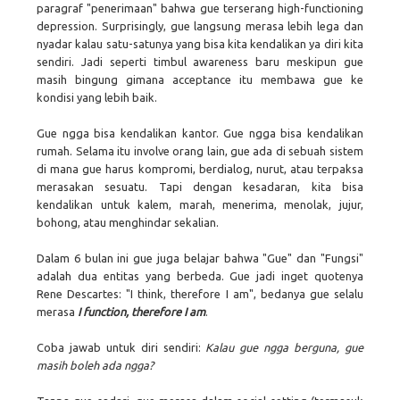
paragraf "penerimaan" bahwa gue terserang high-functioning
depression. Surprisingly, gue langsung merasa lebih lega dan
nyadar kalau satu-satunya yang bisa kita kendalikan ya diri kita
sendiri. Jadi seperti timbul awareness baru meskipun gue
masih bingung gimana acceptance itu membawa gue ke
kondisi yang lebih baik.
Gue ngga bisa kendalikan kantor. Gue ngga bisa kendalikan
rumah. Selama itu involve orang lain, gue ada di sebuah sistem
di mana gue harus kompromi, berdialog, nurut, atau terpaksa
merasakan sesuatu. Tapi dengan kesadaran, kita bisa
kendalikan untuk kalem, marah, menerima, menolak, jujur,
bohong, atau menghindar sekalian.
Dalam 6 bulan ini gue juga belajar bahwa "Gue" dan "Fungsi"
adalah dua entitas yang berbeda. Gue jadi inget quotenya
Rene Descartes: "I think, therefore I am", bedanya gue selalu
merasa
I function, therefore I am
.
Coba jawab untuk diri sendiri:
Kalau gue ngga berguna, gue
masih boleh ada ngga?