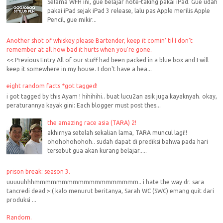
Selama WFH ini, gue belajar note-taking pakai iPad. Gue udah
pakai iPad sejak iPad 3 release, lalu pas Apple merilis Apple
Pencil, gue mikir...
Another shot of whiskey please Bartender, keep it comin' til I don't
remember at all how bad it hurts when you're gone.
<< Previous Entry All of our stuff had been packed in a blue box and I will
keep it somewhere in my house. I don't have a hea...
eight random facts *got tagged!
i got tagged by this Ayam ! hihihihi.. buat lucu2an asik juga kayaknyah. okay,
peraturannya kayak gini: Each blogger must post thes...
the amazing race asia (TARA) 2!
akhirnya setelah sekalian lama, TARA muncul lagi!!
ohohohohohoh.. sudah dapat di prediksi bahwa pada hari
tersebut gua akan kurang belajar.....
prison break: season 3.
uuuuuhhhmmmmmmmmmmmmmmmmmmm.. i hate the way dr. sara
tancredi dead >:( kalo menurut beritanya, Sarah WC (SWC) emang quit dari
produksi ...
Random.