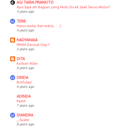
AGI TIARA PRANOTO
Apa Saja sih Bagian yang Perlu Dicek Saat Servis Motor?
3 years ago
TERE
Harus mulai dari mana … :)
4 years ago
NADYANAIA
PKKM Darurat Day-1
5 years ago
DITA
Korban Iklan
6 years ago
DINDA
Birthday!
6 years ago
ADINDA
Pamit
7 years ago
DIANDRA
,,,Suami
8 years ago