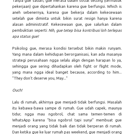
Tanpa gue sadari, gue merasa dalam social setting (termasuk
pekerjaan) gue dipertahankan karena gue berfungsi. Which is
aneh sebenernya, karena gue bekerja dalam kekecewaan
setelah gue diminta untuk bikin surat resign hanya karena
alasan administratif. Kekecewaan gue, gue salurkan dalam
pembuktian seperti:
Nih, gue tetep bisa kontribusi loh terlepas
apa status gue!
Psikolog gue, merasa kondisi tersebut bikin makin runyam.
Yang mana dalam kehidupan berorganisasi, kan ada masanya
strategi perusahaan ngga selalu align dengan harapan lo ya,
sehingga gue sering dihadapkan oleh fight or flight mode,
yang mana ngga ideal banget because, according to him...
"They don't deserve you, May..."
Ouch!
Lalu di rumah, akhirnya gue menjadi tidak berfungsi. Masalah
itu kebawa-bawa sampe di rumah. Gue udah capek, maunya
tidur, ngga mau ngobrol, chat sama temen-temen di
WhatsApp karena "bisa ngobrol tapi sunyi" membuat gue
menjadi orang yang tidak baik dan tidak berperan di rumah.
Dan ketika gue ke luar rumah pas weekend, gue menjadi orang