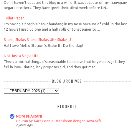
Duh. I haven't updated this blog in a while. It was because of my mau-ujian-
negara brothers. They have spent their silent week before UN...
Toilet Paper.
I'm having a horrible banjir bandang in my nose because of cold. In the last
12 hours I used up one and a half rolls of toilet paper to ...
Shake, Shake, Shake, Shake, Uh - Shake It!
Ha! I love Metro Station 's Shake It . Do the clap!
Not Just a Single Life.
This is a normal thing.. it's reasonable to believe that boy meets girl, they
fall in love - dating, boy proposes girl, and they get mar...
BLOG ARCHIVES
BLOGROLL
NONI KHAIRANI
Liburan Ke Kazakstan & Uzbekistan dengan Java Mifi
2 years ago