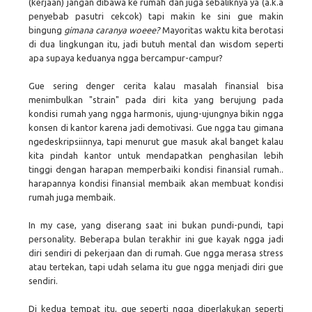
(kerjaan) jangan dibawa ke rumah dan juga sebaliknya ya (a.k.a
penyebab pasutri cekcok) tapi makin ke sini gue makin
bingung
gimana caranya woeee?
Mayoritas waktu kita berotasi
di dua lingkungan itu, jadi butuh mental dan wisdom seperti
apa supaya keduanya ngga bercampur-campur?
Gue sering denger cerita kalau masalah finansial bisa
menimbulkan "strain" pada diri kita yang berujung pada
kondisi rumah yang ngga harmonis, ujung-ujungnya bikin ngga
konsen di kantor karena jadi demotivasi. Gue ngga tau gimana
ngedeskripsiinnya, tapi menurut gue masuk akal banget kalau
kita pindah kantor untuk mendapatkan penghasilan lebih
tinggi dengan harapan memperbaiki kondisi finansial rumah..
harapannya kondisi finansial membaik akan membuat kondisi
rumah juga membaik.
In my case, yang diserang saat ini bukan pundi-pundi, tapi
personality. Beberapa bulan terakhir ini gue kayak ngga jadi
diri sendiri di pekerjaan dan di rumah. Gue ngga merasa stress
atau tertekan, tapi udah selama itu gue ngga menjadi diri gue
sendiri.
Di kedua tempat itu, gue seperti ngga diperlakukan seperti