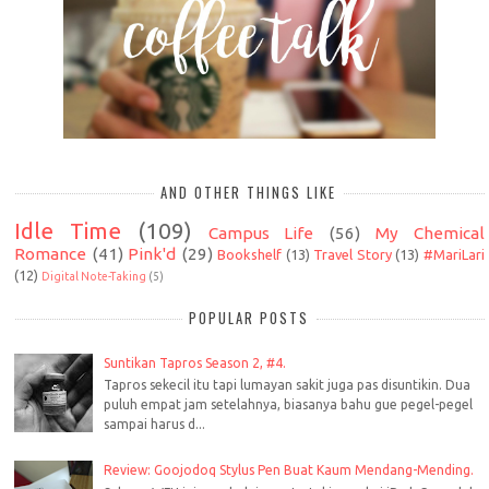
AND OTHER THINGS LIKE
Idle Time
(109)
Campus Life
(56)
My Chemical
Romance
(41)
Pink'd
(29)
Bookshelf
(13)
Travel Story
(13)
#MariLari
(12)
Digital Note-Taking
(5)
POPULAR POSTS
Suntikan Tapros Season 2, #4.
Tapros sekecil itu tapi lumayan sakit juga pas disuntikin. Dua
puluh empat jam setelahnya, biasanya bahu gue pegel-pegel
sampai harus d...
Review: Goojodoq Stylus Pen Buat Kaum Mendang-Mending.