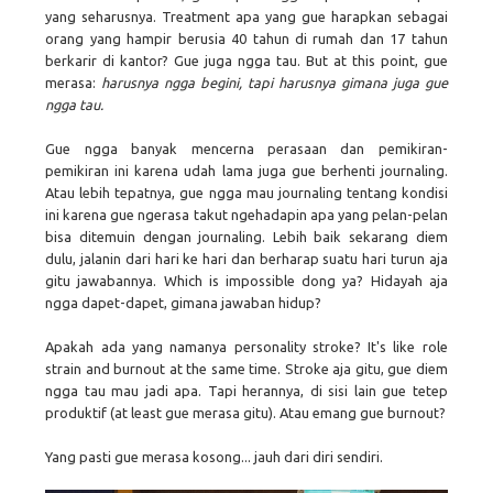
yang seharusnya. Treatment apa yang gue harapkan sebagai
orang yang hampir berusia 40 tahun di rumah dan 17 tahun
berkarir di kantor? Gue juga ngga tau. But at this point, gue
merasa:
harusnya ngga begini, tapi harusnya gimana juga gue
ngga tau.
Gue ngga banyak mencerna perasaan dan pemikiran-
pemikiran ini karena udah lama juga gue berhenti journaling.
Atau lebih tepatnya, gue ngga mau journaling tentang kondisi
ini karena gue ngerasa takut ngehadapin apa yang pelan-pelan
bisa ditemuin dengan journaling. Lebih baik sekarang diem
dulu, jalanin dari hari ke hari dan berharap suatu hari turun aja
gitu jawabannya. Which is impossible dong ya? Hidayah aja
ngga dapet-dapet, gimana jawaban hidup?
Apakah ada yang namanya personality stroke? It's like role
strain and burnout at the same time. Stroke aja gitu, gue diem
ngga tau mau jadi apa. Tapi herannya, di sisi lain gue tetep
produktif (at least gue merasa gitu). Atau emang gue burnout?
Yang pasti gue merasa kosong... jauh dari diri sendiri.