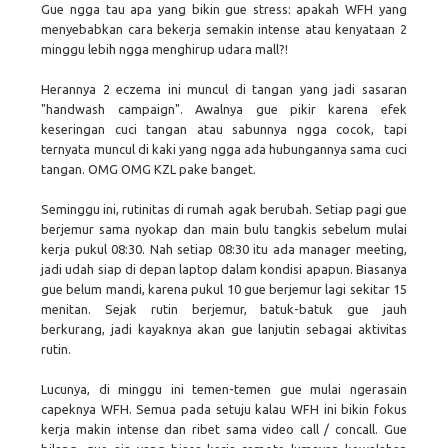
Gue ngga tau apa yang bikin gue stress: apakah WFH yang
menyebabkan cara bekerja semakin intense atau kenyataan 2
minggu lebih ngga menghirup udara mall?!
Herannya 2 eczema ini muncul di tangan yang jadi sasaran
"handwash campaign". Awalnya gue pikir karena efek
keseringan cuci tangan atau sabunnya ngga cocok, tapi
ternyata muncul di kaki yang ngga ada hubungannya sama cuci
tangan. OMG OMG KZL pake banget.
Seminggu ini, rutinitas di rumah agak berubah. Setiap pagi gue
berjemur sama nyokap dan main bulu tangkis sebelum mulai
kerja pukul 08:30. Nah setiap 08:30 itu ada manager meeting,
jadi udah siap di depan laptop dalam kondisi apapun. Biasanya
gue belum mandi, karena pukul 10 gue berjemur lagi sekitar 15
menitan. Sejak rutin berjemur, batuk-batuk gue jauh
berkurang, jadi kayaknya akan gue lanjutin sebagai aktivitas
rutin.
Lucunya, di minggu ini temen-temen gue mulai ngerasain
capeknya WFH. Semua pada setuju kalau WFH ini bikin fokus
kerja makin intense dan ribet sama video call / concall. Gue