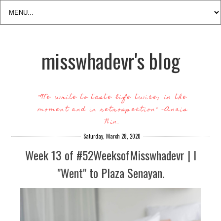
misswhadevr's blog
"We write to taste life twice; in the
moment and in retrospection" -Anais
Nin.
Saturday, March 28, 2020
Week 13 of #52WeeksofMisswhadevr | I
"Went" to Plaza Senayan.