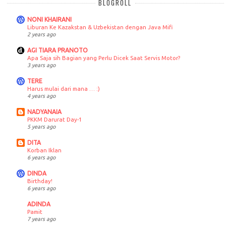
BLOGROLL
NONI KHAIRANI
Liburan Ke Kazakstan & Uzbekistan dengan Java Mifi
2 years ago
AGI TIARA PRANOTO
Apa Saja sih Bagian yang Perlu Dicek Saat Servis Motor?
3 years ago
TERE
Harus mulai dari mana … :)
4 years ago
NADYANAIA
PKKM Darurat Day-1
5 years ago
DITA
Korban Iklan
6 years ago
DINDA
Birthday!
6 years ago
ADINDA
Pamit
7 years ago