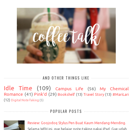
AND OTHER THINGS LIKE
Idle Time
(109)
Campus Life
(56)
My Chemical
Romance
(41)
Pink'd
(29)
Bookshelf
(13)
Travel Story
(13)
#MariLari
(12)
Digital Note-Taking
(5)
POPULAR POSTS
Review: Goojodoq Stylus Pen Buat Kaum Mendang-Mending.
Selama WFH ini, gue belajar note-taking pakai iPad. Gue udah