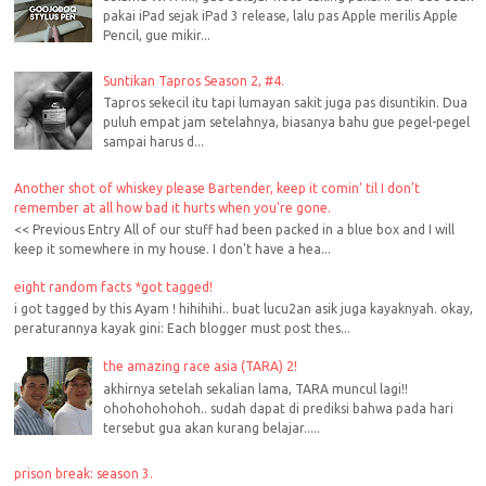
pakai iPad sejak iPad 3 release, lalu pas Apple merilis Apple
Pencil, gue mikir...
Suntikan Tapros Season 2, #4.
Tapros sekecil itu tapi lumayan sakit juga pas disuntikin. Dua
puluh empat jam setelahnya, biasanya bahu gue pegel-pegel
sampai harus d...
Another shot of whiskey please Bartender, keep it comin' til I don't
remember at all how bad it hurts when you're gone.
<< Previous Entry All of our stuff had been packed in a blue box and I will
keep it somewhere in my house. I don't have a hea...
eight random facts *got tagged!
i got tagged by this Ayam ! hihihihi.. buat lucu2an asik juga kayaknyah. okay,
peraturannya kayak gini: Each blogger must post thes...
the amazing race asia (TARA) 2!
akhirnya setelah sekalian lama, TARA muncul lagi!!
ohohohohohoh.. sudah dapat di prediksi bahwa pada hari
tersebut gua akan kurang belajar.....
prison break: season 3.