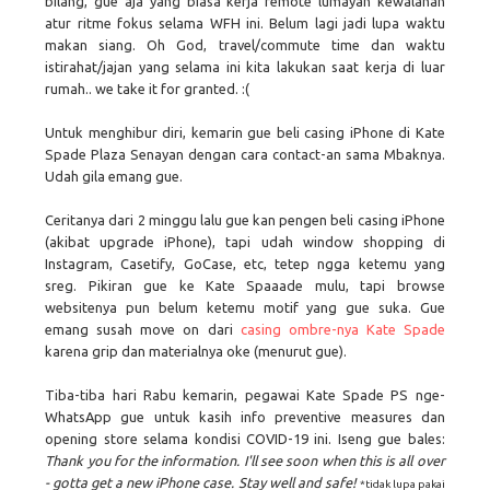
bilang, gue aja yang biasa kerja remote lumayan kewalahan
atur ritme fokus selama WFH ini. Belum lagi jadi lupa waktu
makan siang. Oh God, travel/commute time dan waktu
istirahat/jajan yang selama ini kita lakukan saat kerja di luar
rumah.. we take it for granted. :(
Untuk menghibur diri, kemarin gue beli casing iPhone di Kate
Spade Plaza Senayan dengan cara contact-an sama Mbaknya.
Udah gila emang gue.
Ceritanya dari 2 minggu lalu gue kan pengen beli casing iPhone
(akibat upgrade iPhone), tapi udah window shopping di
Instagram, Casetify, GoCase, etc, tetep ngga ketemu yang
sreg. Pikiran gue ke Kate Spaaade mulu, tapi browse
websitenya pun belum ketemu motif yang gue suka. Gue
emang susah move on dari
casing ombre-nya Kate Spade
karena grip dan materialnya oke (menurut gue).
Tiba-tiba hari Rabu kemarin, pegawai Kate Spade PS nge-
WhatsApp gue untuk kasih info preventive measures dan
opening store selama kondisi COVID-19 ini. Iseng gue bales:
Thank you for the information. I'll see soon when this is all over
- gotta get a new iPhone case. Stay well and safe!
*tidak lupa pakai