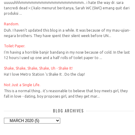
uuuuuhhhmmmmmmmmmmmmmmmmmmm.. i hate the way dr. sara
tancredi dead >:( kalo menurut beritanya, Sarah WC (SWC) emang quit dari
produksi ...
Random.
Duh. I haven't updated this blog in a while. It was because of my mau-ujian-
negara brothers. They have spent their silent week before UN...
Toilet Paper.
I'm having a horrible banjir bandang in my nose because of cold. In the last
12 hours I used up one and a half rolls of toilet paper to ...
Shake, Shake, Shake, Shake, Uh - Shake It!
Ha! I love Metro Station 's Shake It . Do the clap!
Not Just a Single Life.
This is a normal thing.. it's reasonable to believe that boy meets girl, they
fall in love - dating, boy proposes girl, and they get mar...
BLOG ARCHIVES