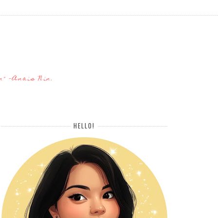
n" -Anais Nin.
HELLO!