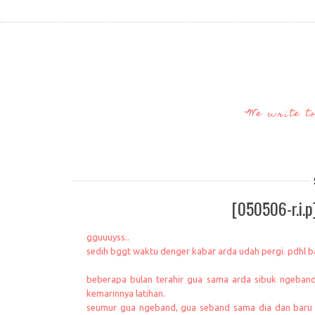
"We write t
[050506-r.i.p
gguuuyss..
sedih bggt waktu denger kabar arda udah pergi. pdhl 
beberapa bulan terahir gua sama arda sibuk ngeband
kemarinnya latihan.
seumur gua ngeband, gua seband sama dia dan baru s