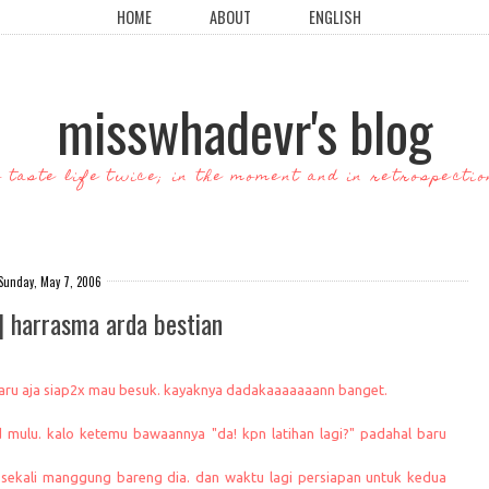
HOME
ABOUT
ENGLISH
misswhadevr's blog
o taste life twice; in the moment and in retrospectio
Sunday, May 7, 2006
] harrasma arda bestian
baru aja siap2x mau besuk. kayaknya dadakaaaaaaann banget.
 mulu. kalo ketemu bawaannya "da! kpn latihan lagi?" padahal baru
ekali manggung bareng dia. dan waktu lagi persiapan untuk kedua