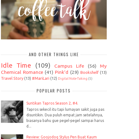
AND OTHER THINGS LIKE
Idle Time
(109)
Campus Life
(56)
My
Chemical Romance
(41)
Pink'd
(29)
Bookshelf
(13)
Travel Story
(13)
#MariLari
(12)
Digital Note-Taking
(5)
POPULAR POSTS
Suntikan Tapros Season 2, #4.
Tapros sekecil itu tapi lumayan sakit juga pas
disuntikin. Dua puluh empat jam setelahnya,
biasanya bahu gue pegel-pegel sampai harus
d...
Review: Goojodoq Stylus Pen Buat Kaum