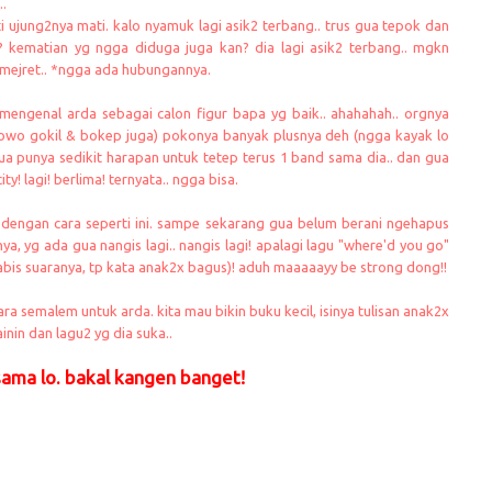
..
ti ujung2nya mati. kalo nyamuk lagi asik2 terbang.. trus gua tepok dan
n? kematian yg ngga diduga juga kan? dia lagi asik2 terbang.. mgkn
 mejret.. *ngga ada hubungannya.
h mengenal arda sebagai calon figur bapa yg baik.. ahahahah.. orgnya
owo gokil & bokep juga) pokonya banyak plusnya deh (ngga kayak lo
 gua punya sedikit harapan untuk tetep terus 1 band sama dia.. dan gua
 lagi! berlima! ternyata.. ngga bisa.
 dengan cara seperti ini. sampe sekarang gua belum berani ngehapus
a, yg ada gua nangis lagi.. nangis lagi! apalagi lagu "where'd you go"
abis suaranya, tp kata anak2x bagus)! aduh maaaaayy be strong dong!!
ra semalem untuk arda. kita mau bikin buku kecil, isinya tulisan anak2x
inin dan lagu2 yg dia suka..
sama lo. bakal kangen banget!