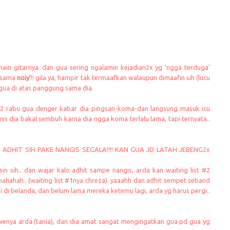
ain gitarnya. dan gua sering ngalamin kejadian2x yg 'ngga terduga'
sama
noiy'
!! gila ya, hampir tak termaafkan walaupun dimaafin sih (lucu
i gua di atas panggung sama dia.
ba2 rabu gua denger kabar dia pingsan-koma-dan langsung masuk icu
s dia bakal sembuh karna dia ngga koma terlalu lama, tapi ternyata..
TAPI ADHIT SIH PAKE NANGIS SEGALA!!!! KAN GUA JD LATAH JEBENG2x
n sih.. dan wajar kalo adhit sampe nangis, arda kan waiting list #2
ahahah.. (waiting list #1nya chreza). yaaahh dan adhit sempet seband
di di belanda, dan belum lama mereka ketemu lagi, arda yg harus pergi..
ewenya arda (tania), dan dia amat sangat mengingatkan gua pd gua yg