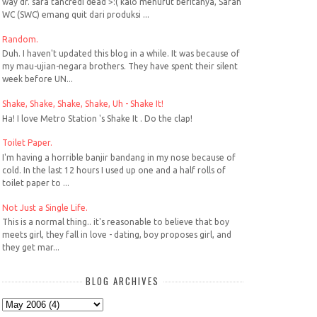
way dr. sara tancredi dead >:( kalo menurut beritanya, Sarah
WC (SWC) emang quit dari produksi ...
Random.
Duh. I haven't updated this blog in a while. It was because of
my mau-ujian-negara brothers. They have spent their silent
week before UN...
Shake, Shake, Shake, Shake, Uh - Shake It!
Ha! I love Metro Station 's Shake It . Do the clap!
Toilet Paper.
I'm having a horrible banjir bandang in my nose because of
cold. In the last 12 hours I used up one and a half rolls of
toilet paper to ...
Not Just a Single Life.
This is a normal thing.. it's reasonable to believe that boy
meets girl, they fall in love - dating, boy proposes girl, and
they get mar...
BLOG ARCHIVES