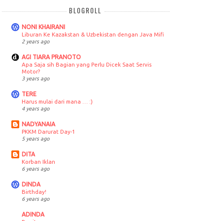
BLOGROLL
NONI KHAIRANI
Liburan Ke Kazakstan & Uzbekistan dengan Java Mifi
2 years ago
AGI TIARA PRANOTO
Apa Saja sih Bagian yang Perlu Dicek Saat Servis
Motor?
3 years ago
TERE
Harus mulai dari mana … :)
4 years ago
NADYANAIA
PKKM Darurat Day-1
5 years ago
DITA
Korban Iklan
6 years ago
DINDA
Birthday!
6 years ago
ADINDA