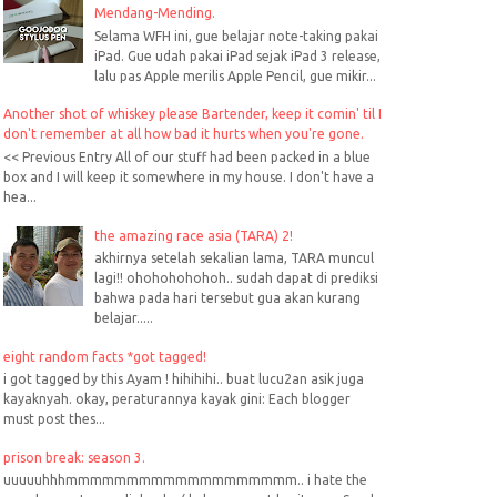
Mendang-Mending.
Selama WFH ini, gue belajar note-taking pakai
iPad. Gue udah pakai iPad sejak iPad 3 release,
lalu pas Apple merilis Apple Pencil, gue mikir...
Another shot of whiskey please Bartender, keep it comin' til I
don't remember at all how bad it hurts when you're gone.
<< Previous Entry All of our stuff had been packed in a blue
box and I will keep it somewhere in my house. I don't have a
hea...
the amazing race asia (TARA) 2!
akhirnya setelah sekalian lama, TARA muncul
lagi!! ohohohohohoh.. sudah dapat di prediksi
bahwa pada hari tersebut gua akan kurang
belajar.....
eight random facts *got tagged!
i got tagged by this Ayam ! hihihihi.. buat lucu2an asik juga
kayaknyah. okay, peraturannya kayak gini: Each blogger
must post thes...
prison break: season 3.
uuuuuhhhmmmmmmmmmmmmmmmmmmm.. i hate the