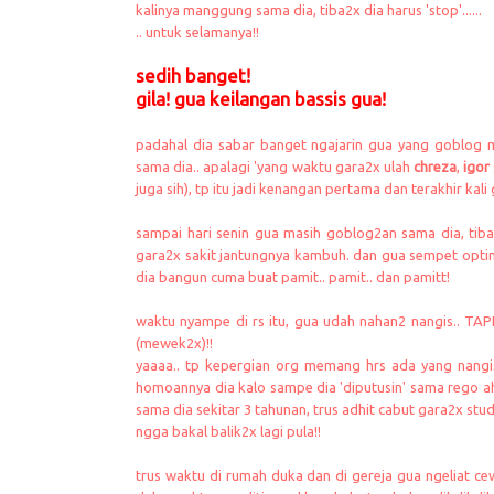
kalinya manggung sama dia, tiba2x dia harus 'stop'......
.. untuk selamanya!!
sedih banget!
gila! gua keilangan bassis gua!
padahal dia sabar banget ngajarin gua yang goblog m
sama dia.. apalagi 'yang waktu gara2x ulah
chreza
,
igor
juga sih), tp itu jadi kenangan pertama dan terakhir kal
sampai hari senin gua masih goblog2an sama dia, ti
gara2x sakit jantungnya kambuh. dan gua sempet optimi
dia bangun cuma buat pamit.. pamit.. dan pamitt!
waktu nyampe di rs itu, gua udah nahan2 nangis.. 
(mewek2x)!!
yaaaa.. tp kepergian org memang hrs ada yang nangisi
homoannya dia kalo sampe dia 'diputusin' sama rego ah
sama dia sekitar 3 tahunan, trus adhit cabut gara2x stu
ngga bakal balik2x lagi pula!!
trus waktu di rumah duka dan di gereja gua ngeliat c