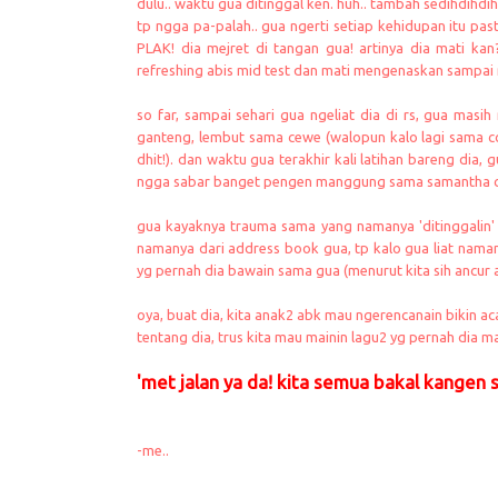
dulu.. waktu gua ditinggal ken. huh.. tambah sedihdihdih
tp ngga pa-palah.. gua ngerti setiap kehidupan itu pas
PLAK! dia mejret di tangan gua! artinya dia mati ka
refreshing abis mid test dan mati mengenaskan sampai
so far, sampai sehari gua ngeliat dia di rs, gua masi
ganteng, lembut sama cewe (walopun kalo lagi sama c
dhit!). dan waktu gua terakhir kali latihan bareng dia,
ngga sabar banget pengen manggung sama samantha city!
gua kayaknya trauma sama yang namanya 'ditinggalin'
namanya dari address book gua, tp kalo gua liat namany
yg pernah dia bawain sama gua (menurut kita sih ancur 
oya, buat dia, kita anak2 abk mau ngerencanain bikin aca
tentang dia, trus kita mau mainin lagu2 yg pernah dia ma
'met jalan ya da! kita semua bakal kangen 
-me..